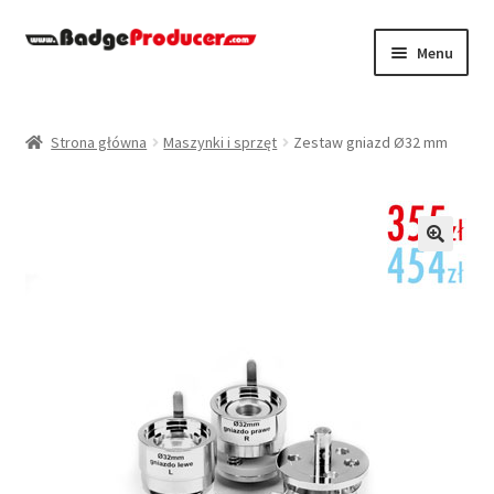
Przejdź
Przejdź
Menu
do
do
nawigacji
treści
Strona główna
Strona główna
Maszynki i sprzęt
Zestaw gniazd Ø32 mm
Designer
Koszyk
🔍
Moje konto
Polityka prywatności
Regulamin
Zamówienie