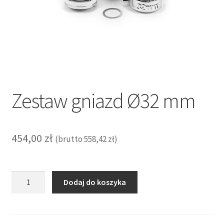
Zestaw gniazd Ø32 mm
454,00
zł
(brutto
558,42
zł
)
ilość
Dodaj do koszyka
Zestaw
gniazd
Ø32